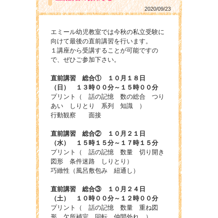
2020/09/23
エミール幼児教室では今秋の私立受験に
向けて最後の直前講習を行います。
１講座から受講することが可能ですの
で、ぜひご参加下さい。
直前講習 総合① １０月１８日
（日） １３時００分～１５時００分
プリント（ 話の記憶 数の総合 つり
あい しりとり 系列 知識 ）
行動観察 面接
直前講習 総合② １０月２１日
（水） １５時１５分～１７時１５分
プリント（ 話の記憶 数量 切り開き
図形 条件迷路 しりとり）
巧緻性（風呂敷包み 紐通し）
直前講習 総合③ １０月２４日
（土） １０時００分～１２時００分
プリント（ 話の記憶 数量 重ね図
形 欠所補完 回転 仲間外れ ）