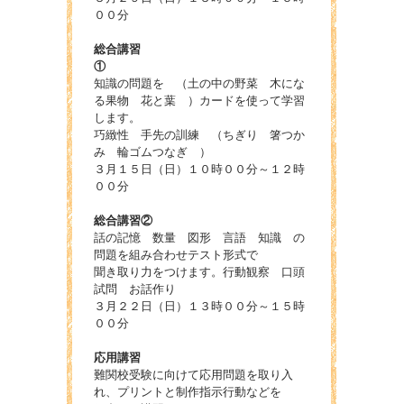
００分
総合講習
①
知識の問題を （土の中の野菜 木にな
る果物 花と葉 ）カードを使って学習
します。
巧緻性 手先の訓練 （ちぎり 箸つか
み 輪ゴムつなぎ ）
３月１５日（日）１０時００分～１２時
００分
総合講習②
話の記憶 数量 図形 言語 知識 の
問題を組み合わせテスト形式で
聞き取り力をつけます。行動観察 口頭
試問 お話作り
３月２２日（日）１３時００分～１５時
００分
応用講習
難関校受験に向けて応用問題を取り入
れ、プリントと制作指示行動などを